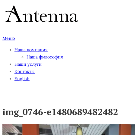
Перейти
к
содержимому
Меню
Наша компания
Наша философия
Наши услуги
Контакты
English
img_0746-e1480689482482
img_0746-e1480689482482