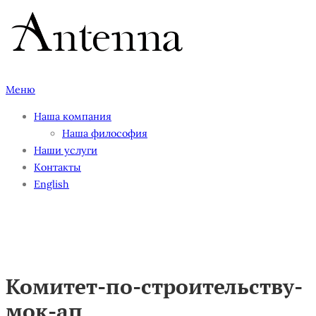
Перейти
к
содержимому
Меню
Наша компания
Наша философия
Наши услуги
Контакты
English
Комитет-по-строительству-
мок-ап
Комитет-по-строительству-
мок-ап