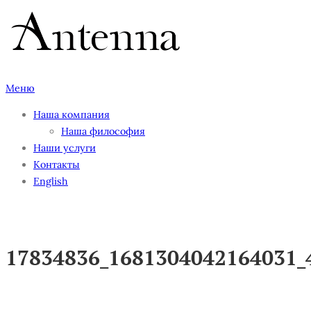
Перейти
к
содержимому
Меню
Наша компания
Наша философия
Наши услуги
Контакты
English
17834836_1681304042164031_
17834836_1681304042164031_