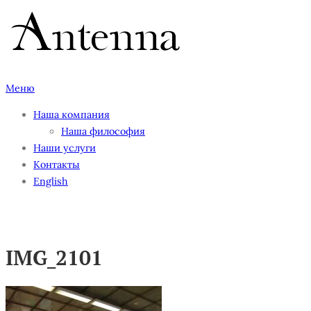
Перейти
к
содержимому
Меню
Наша компания
Наша философия
Наши услуги
Контакты
English
IMG_2101
IMG_2101