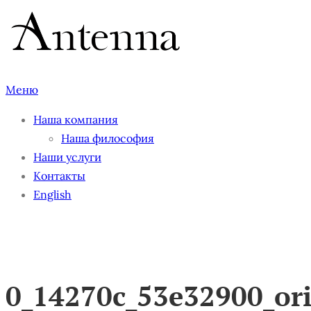
Перейти
к
содержимому
Меню
Наша компания
Наша философия
Наши услуги
Контакты
English
0_14270c_53e32900_or