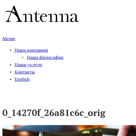
Перейти
к
содержимому
Меню
Наша компания
Наша философия
Наши услуги
Контакты
English
0_14270f_26a81c6c_orig
0_14270f_26a81c6c_orig