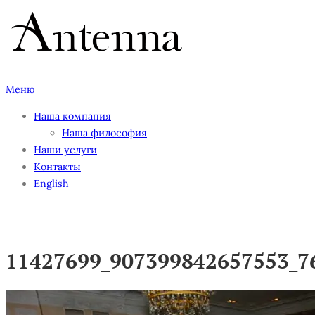
Перейти
к
содержимому
Меню
Наша компания
Наша философия
Наши услуги
Контакты
English
11427699_907399842657553_7
11427699_907399842657553_7