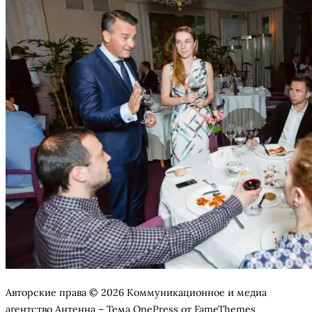
Авторские права © 2026 Коммуникационное и медиа
агентство Антенна
–
Тема
OnePress
от FameThemes