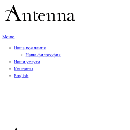
Перейти
к
содержимому
Меню
Наша компания
Наша философия
Наши услуги
Контакты
English
AntennaDaily2