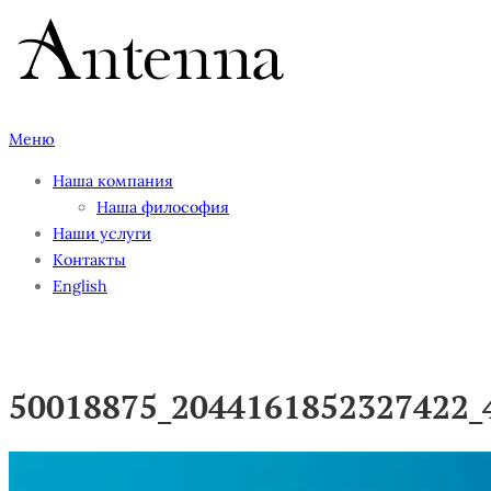
Перейти
к
содержимому
Меню
Наша компания
Наша философия
Наши услуги
Контакты
English
50018875_2044161852327422_
50018875_2044161852327422_