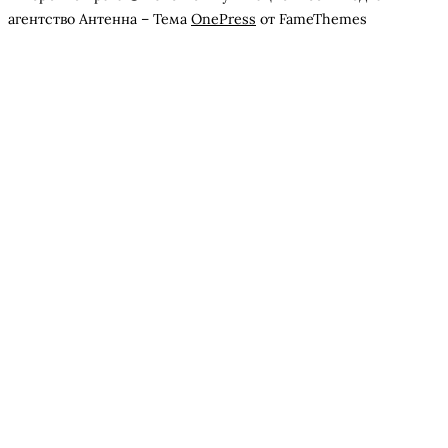
агентство Антенна
–
Тема
OnePress
от FameThemes