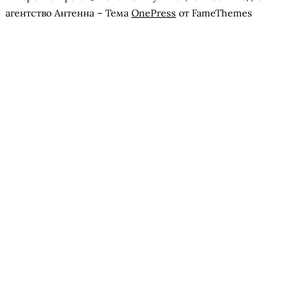
агентство Антенна
–
Тема
OnePress
от FameThemes