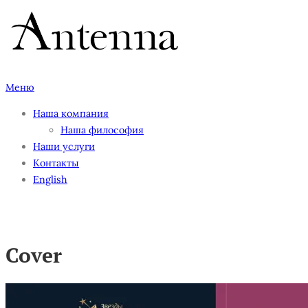
Перейти
к
содержимому
Меню
Наша компания
Наша философия
Наши услуги
Контакты
English
Cover
Cover