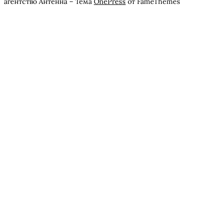
агентство Антенна
–
Тема
OnePress
от FameThemes