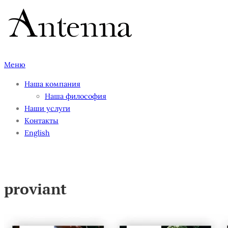
Перейти
к
содержимому
Меню
Наша компания
Наша философия
Наши услуги
Контакты
English
proviant
proviant