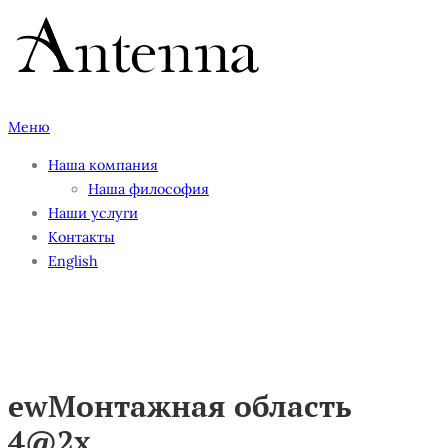
Перейти
к
содержимому
Меню
Наша компания
Наша философия
Наши услуги
Контакты
English
ewМонтажная область
4@2x
ewМонтажная область
4@2x