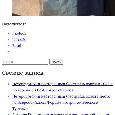
Поделиться:
Facebook
LinkedIn
Email
Найти:
Свежие записи
Петербургский Ресторанный Фестиваль вошёл в ТОП-5
по версии 50 Best Tastes of Russia
Петербургский Ресторанный Фестиваль занял I место
на Всероссийском Форуме Гастрономического
Туризма
Antenna Daily приняла участие в специальной сессии