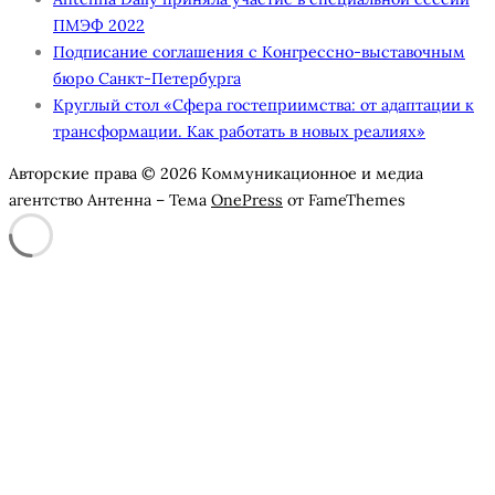
ПМЭФ 2022
Подписание соглашения с Конгрессно-выставочным
бюро Санкт-Петербурга
Круглый стол «Сфера гостеприимства: от адаптации к
трансформации. Как работать в новых реалиях»
Авторские права © 2026 Коммуникационное и медиа
агентство Антенна
–
Тема
OnePress
от FameThemes