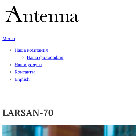
Перейти
к
содержимому
Меню
Наша компания
Наша философия
Наши услуги
Контакты
English
LARSAN-70
LARSAN-70