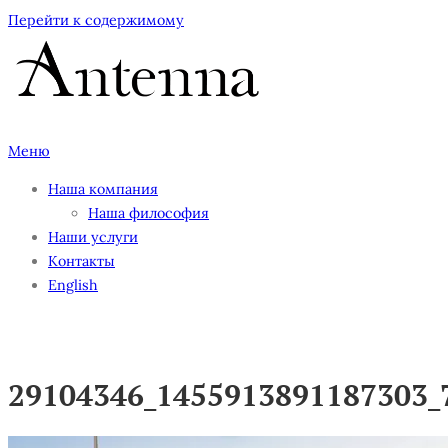
Перейти к содержимому
Меню
Наша компания
Наша философия
Наши услуги
Контакты
English
29104346_1455913891187303_
29104346_1455913891187303_