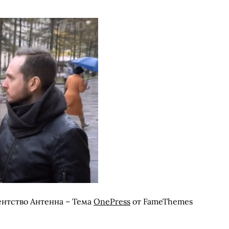
ентство Антенна
–
Тема
OnePress
от FameThemes