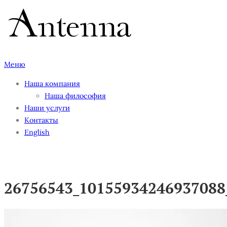
Перейти
к
содержимому
Меню
Наша компания
Наша философия
Наши услуги
Контакты
English
26756543_10155934246937088
26756543_10155934246937088