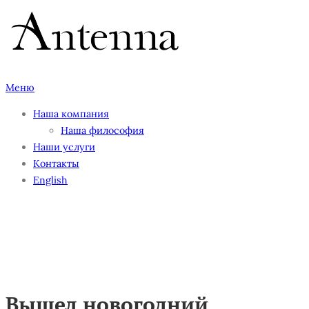
Перейти
к
содержимому
Меню
Наша компания
Наша философия
Наши услуги
Контакты
English
Вышел новогодний
гастрономический гид от
Antenna Daily
Вышел новогодний