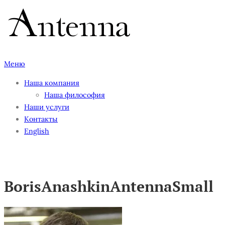
Перейти
к
содержимому
Меню
Наша компания
Наша философия
Наши услуги
Контакты
English
BorisAnashkinAntennaSmall
BorisAnashkinAntennaSmall