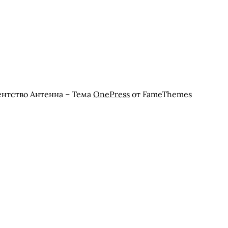
ентство Антенна
–
Тема
OnePress
от FameThemes