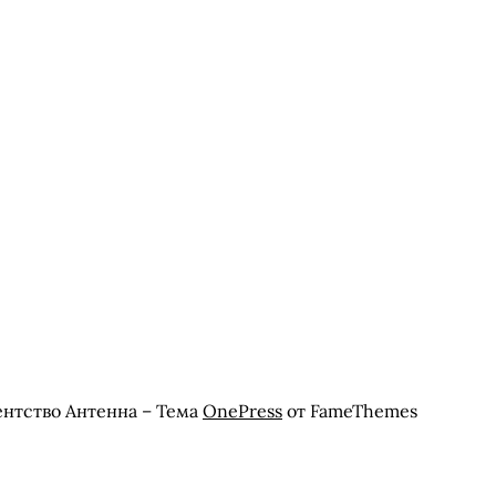
ентство Антенна
–
Тема
OnePress
от FameThemes