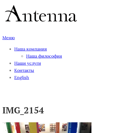
Перейти
к
содержимому
Меню
Наша компания
Наша философия
Наши услуги
Контакты
English
IMG_2154
IMG_2154