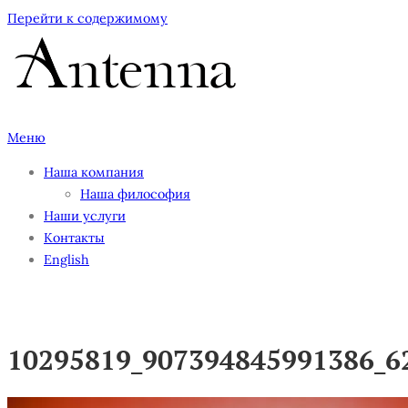
Перейти к содержимому
Меню
Наша компания
Наша философия
Наши услуги
Контакты
English
10295819_907394845991386_6
10295819_907394845991386_6