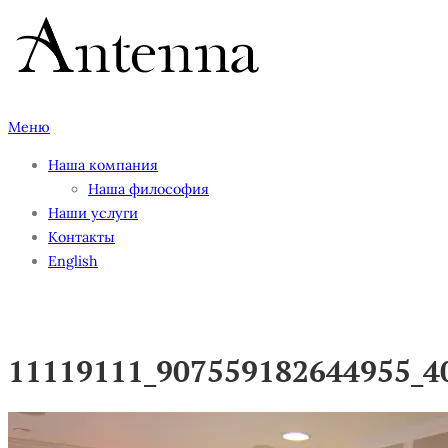
Перейти
к
содержимому
Меню
Наша компания
Наша философия
Наши услуги
Контакты
English
11119111_907559182644955_4
11119111_907559182644955_4