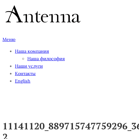
Перейти
к
содержимому
Меню
Наша компания
Наша философия
Наши услуги
Контакты
English
11141120_889715747759296_3
2
11141120_889715747759296_3
2