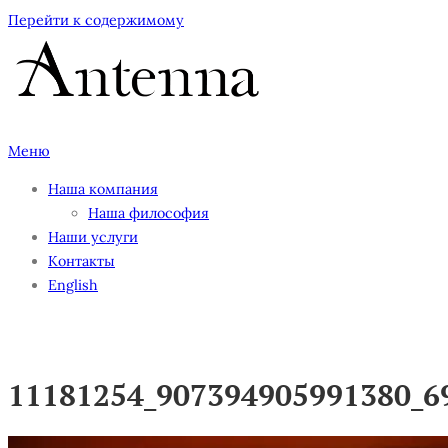
Перейти к содержимому
Меню
Наша компания
Наша философия
Наши услуги
Контакты
English
11181254_907394905991380_6
11181254_907394905991380_6