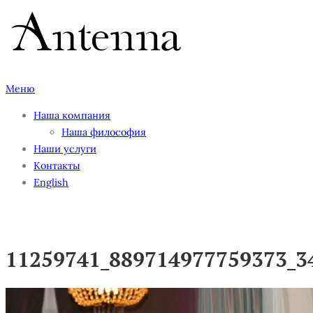
Перейти
к
содержимому
Меню
Наша компания
Наша философия
Наши услуги
Контакты
English
11259741_889714977759373_3
11259741_889714977759373_3