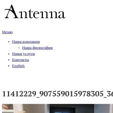
Перейти
к
содержимому
Меню
Наша компания
Наша философия
Наши услуги
Контакты
English
11412229_907559015978305_3
11412229_907559015978305_3