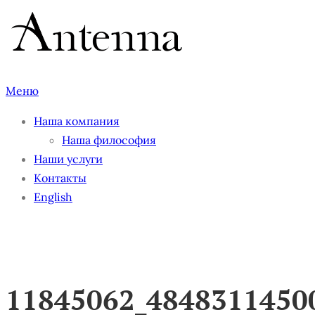
Перейти
к
содержимому
Меню
Наша компания
Наша философия
Наши услуги
Контакты
English
11845062_4848
11845062_4848311450