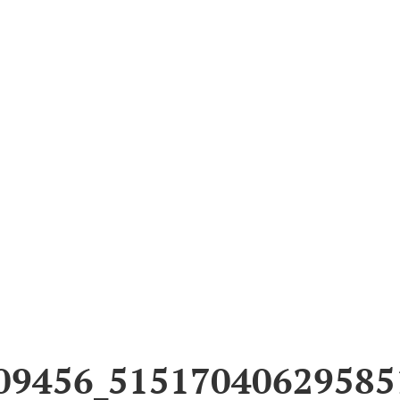
31145009456_5151704
09456_51517040629585