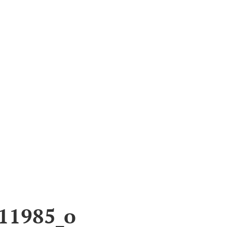
062958511985_o
11985_o