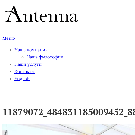
Перейти
к
содержимому
Меню
Наша компания
Наша философия
Наши услуги
Контакты
English
11879072_484831185009452_8
11879072_484831185009452_8