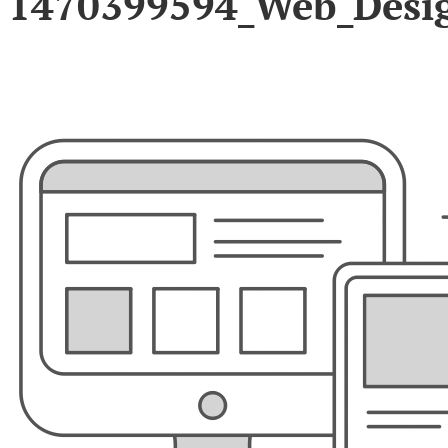
1470399594_Web_Desi