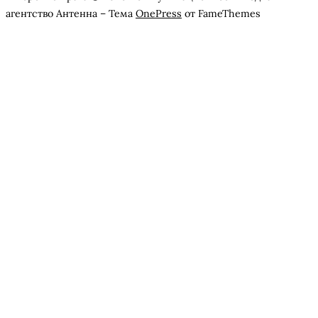
агентство Антенна
–
Тема
OnePress
от FameThemes