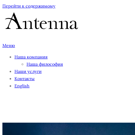
Перейти к содержимому
Меню
Наша компания
Наша философия
Наши услуги
Контакты
English
photo-1589646407304-
3f8c8659ff2a