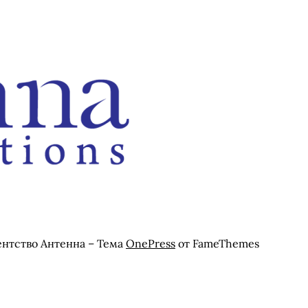
ентство Антенна
–
Тема
OnePress
от FameThemes