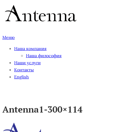
Перейти
к
содержимому
Меню
Наша компания
Наша философия
Наши услуги
Контакты
English
Antenna1-300×114
Antenna1-300×114