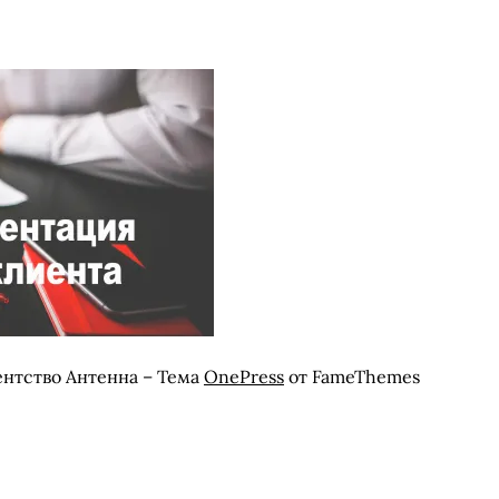
ентство Антенна
–
Тема
OnePress
от FameThemes