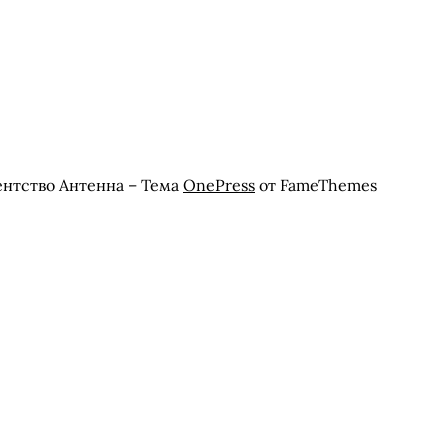
ентство Антенна
–
Тема
OnePress
от FameThemes