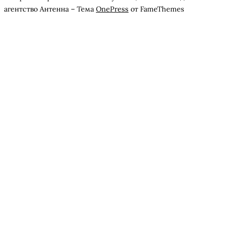
агентство Антенна
–
Тема
OnePress
от FameThemes