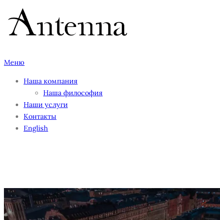
Перейти
к
содержимому
Меню
Наша компания
Наша философия
Наши услуги
Контакты
English
photo-1586961215517-
d2dce511feba