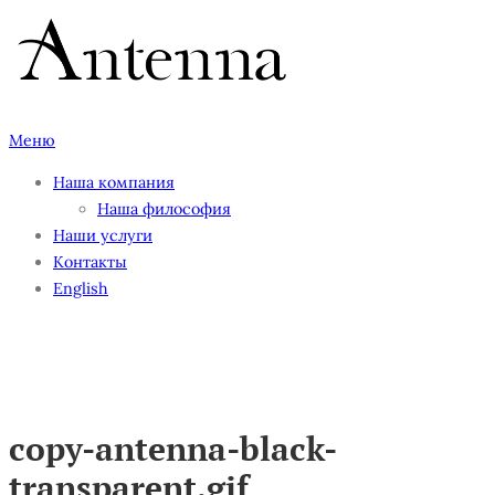
Перейти
к
содержимому
Меню
Наша компания
Наша философия
Наши услуги
Контакты
English
copy-antenna-black-
transparent.gif
copy-antenna-black-
transparent.gif