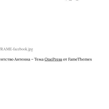
S-FRAME-facebook.jpg
ентство Антенна
–
Тема
OnePress
от FameThemes