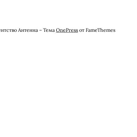
ентство Антенна
–
Тема
OnePress
от FameThemes