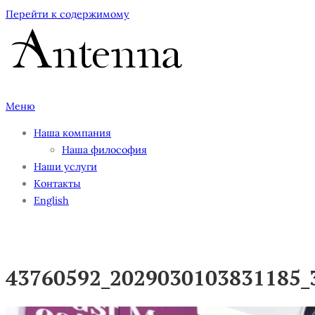
Перейти к содержимому
Меню
Наша компания
Наша философия
Наши услуги
Контакты
English
43760592_2029030103831185_
43760592_2029030103831185_