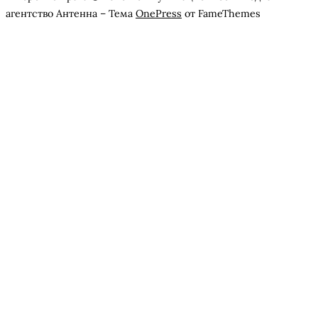
агентство Антенна
–
Тема
OnePress
от FameThemes