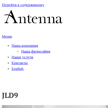
Перейти к содержимому
Меню
Наша компания
Наша философия
Наши услуги
Контакты
English
JLD9
JLD9