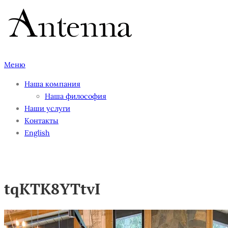
Перейти
к
содержимому
Меню
Наша компания
Наша философия
Наши услуги
Контакты
English
tqKTK8YTtvI
tqKTK8YTtvI