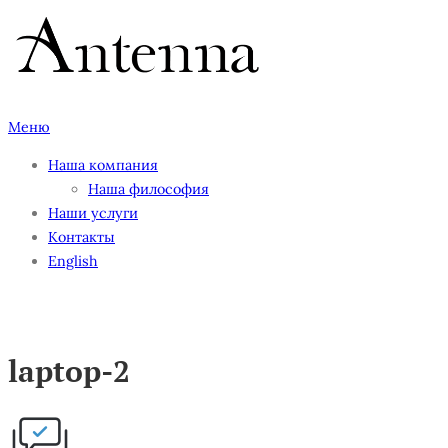
Перейти
к
содержимому
Меню
Наша компания
Наша философия
Наши услуги
Контакты
English
laptop-2
laptop-2