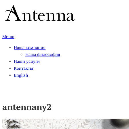
Перейти
к
содержимому
Меню
Наша компания
Наша философия
Наши услуги
Контакты
English
antennany2
antennany2