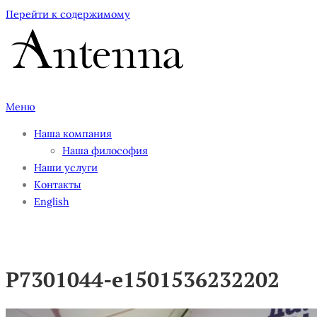
Перейти к содержимому
Меню
Наша компания
Наша философия
Наши услуги
Контакты
English
P7301044-e1501536232202
P7301044-e1501536232202