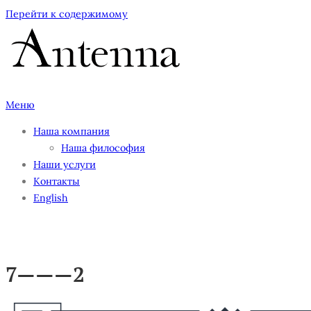
Перейти к содержимому
Меню
Наша компания
Наша философия
Наши услуги
Контакты
English
7———2
7———2